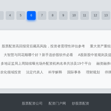
3
4
5
6
7
8
9
10
11
12
13
股票配资高回报背后藏高风险，投资者需理性评估参考
重大资产重组
大智慧与同花顺哪个好？新手选炒股软件必看
A股新股中签规则及
多地证监局上周陆续曝光场外配资机构名单共涉及19个平台
融资融券
农化领域投资
法定代表人
科学解释
国际事务
理财规划
停
股票配资公司
配资门户网
炒股票配资