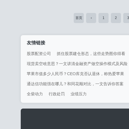
首页
‹
1
2
友情链接
股票配资公司
抓住股票建仓形态，这些走势图你得看
现货卖空啥意思？一文讲清金融资产做空操作模式及风险
苹果市值多少人民币？CEO库克否认退休，称热爱苹果
通达信功能强在哪儿？和同花顺对比，一文告诉你答案
全柴动力
行政处罚
业绩压力