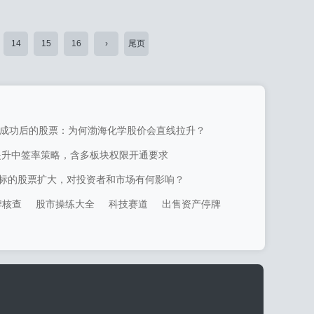
14
15
16
›
尾页
成功后的股票：为何渤海化学股价会直线拉升？
提升中签率策略，含多板块权限开通要求
标的股票扩大，对投资者和市场有何影响？
牌核查
股市操练大全
科技赛道
出售资产停牌