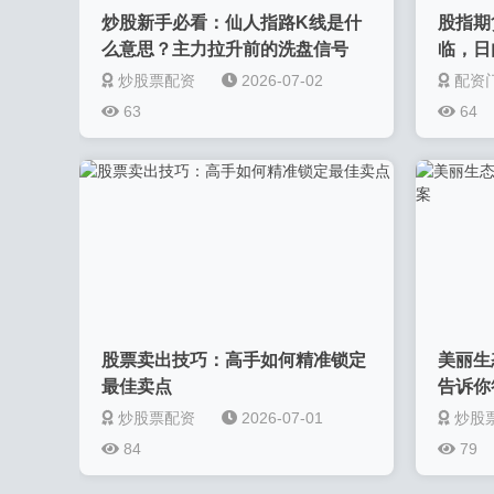
炒股新手必看：仙人指路K线是什
股指期
么意思？主力拉升前的洗盘信号
临，日
遇？
炒股票配资
2026-07-02
配资
63
64
股票卖出技巧：高手如何精准锁定
美丽生
最佳卖点
告诉你
炒股票配资
2026-07-01
炒股
84
79